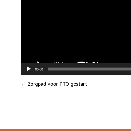
00:00
Post
←
Zorgpad voor PTO gestart
navigation