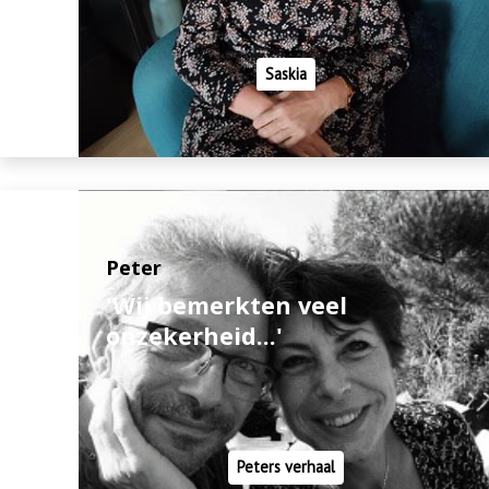
Saskia
Peter
'Wij bemerkten veel
onzekerheid...'
Peters verhaal