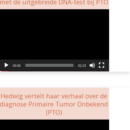
met de uitgebreide DNA-test bij PTO
Videospeler
00:00
02:23
Hedwig vertelt haar verhaal over de
diagnose Primaire Tumor Onbekend
(PTO)
Videospeler