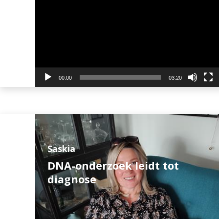
00:00
03:20
Saskia
DNA-onderzoek leidt tot
diagnose