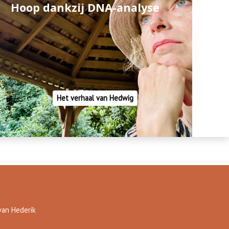
Hoop dankzij DNA-analyse
Het verhaal van Hedwig
van Hederik