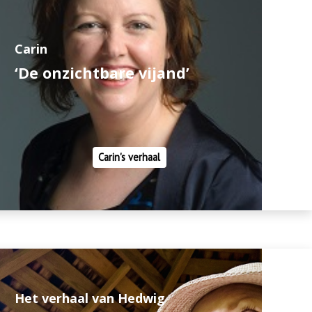
Carin
‘De onzichtbare vijand’
Carin's verhaal
Het verhaal van Hedwig