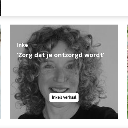
Inke
‘Zorg dat je ontzorgd wordt’
Inke’s verhaal