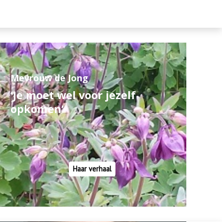
Mevrouw de Jong
‘Je moet wel voor jezelf
opkomen’
Haar verhaal