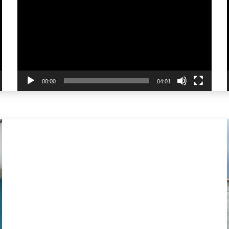
00:00
04:01
Til
Ik ga er voor zorgen dat ik
goed in de gaten word
gehouden.