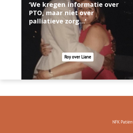
‘We kregen informatie over
PTO, maar niet over
palliatieve zorg…’
Roy over Liane
NFK Patiën