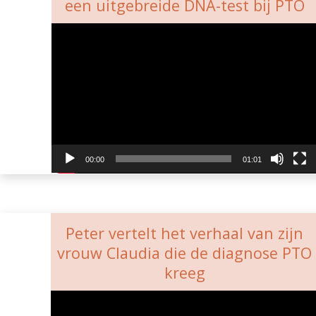
een uitgebreide DNA-test bij PTO
Videospeler
00:00
01:01
Peter vertelt het verhaal van zijn
vrouw Claudia die de diagnose PTO
kreeg
Videospeler