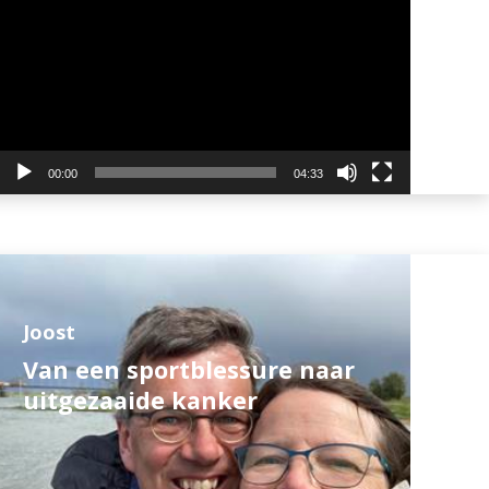
00:00
04:33
Joost
Van een sportblessure naar
uitgezaaide kanker