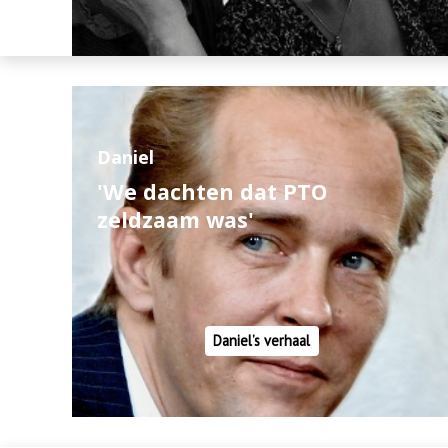
Daniel
'We dachten dat PTO
zeldzaam was'
Daniel’s verhaal