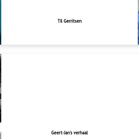
Til Gerritsen
Geert-Jan
'Het is nu afwachten'
Geert-Jan’s verhaal