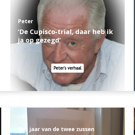
Peter
‘De Cupisco-trial, daar heb ik
ja op gezegd’
Peter’s verhaal
Het jaar van de twee zussen