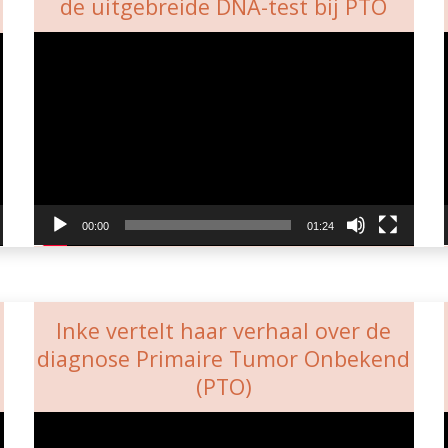
de uitgebreide DNA-test bij PTO
Videospeler
00:00
01:24
Inke vertelt haar verhaal over de
diagnose Primaire Tumor Onbekend
(PTO)
Videospeler