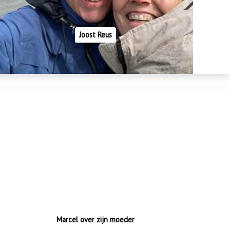
Joost Reus
Marcel over zijn moeder
‘Zij schreef een prachtige
dankbrief’
Marcel over zijn moeder