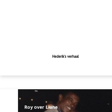
Hederik
'Hederik's verhaal'
Hederik’s verhaal
Roy over Liane